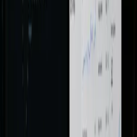
Clustering de cuvinte cheie
Entități și topical authority
Conținut E-E-A-T optimizat
Internal linking strategic
Actualizare conținut existent
AEO — AI Search Ready
FAQ Schema + HowTo
Featured Snippet optimization
People Also Ask targeting
Structurare pentru ChatGPT/Perplexity
Google AI Overviews
Servicii disponibile