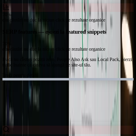
70%
din căutări nu duc la niciun click pe rezultate organice
SERP features — eșuezi la featured snippets
70%
din căutări nu duc la niciun click pe rezultate organice
Dacă nu câștigi poziții zero, People Also Ask sau Local Pack, pierzi
trafic înainte ca cineva să ajungă pe site-ul tău.
Treci pentru detalii