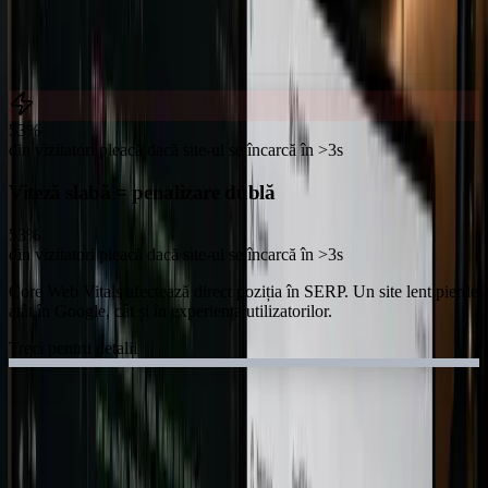
53%
din vizitatori pleacă dacă site-ul se încarcă în >3s
Viteză slabă = penalizare dublă
53%
din vizitatori pleacă dacă site-ul se încarcă în >3s
Core Web Vitals afectează direct poziția în SERP. Un site lent pierde
atât în Google, cât și în experiența utilizatorilor.
Treci pentru detalii