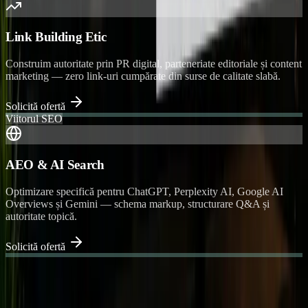
Link Building Etic
Construim autoritate prin PR digital, parteneriate editoriale și content
marketing — zero link-uri cumpărate din surse de calitate slabă.
Solicită ofertă
Viitorul SEO
AEO & AI Search
Optimizare specifică pentru ChatGPT, Perplexity AI, Google AI
Overviews și Gemini — schema markup, structurare Q&A și
autoritate topică.
Solicită ofertă
Cum lucrăm
SEO ca abonament,