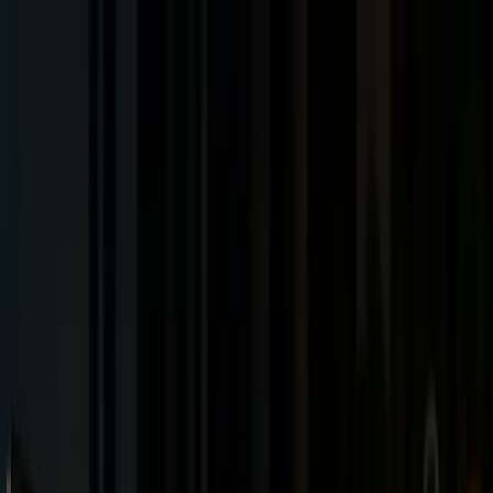
Acasă
Servicii
Portofoliu
Blog
Despre noi
Contact
🇷🇴
RO
🇬🇧
EN
Estimează Proiect
Cere Ofertă
Cere Ofertă
Optimizare SEO & AEO · Arad
Servicii de optimizare SEO și AEO
pentru vizibilitate în Google și AI.
Creștem vizibilitatea organică prin
optimizare SEO tehnică
,
conținut semantic și
AEO pentru motoarele AI
— ChatGPT,
Perplexity, Google AI Overviews. Fără tehnici interzise, doar
rezultate măsurabile.
Solicită audit SEO gratuit
Rezultate clienți