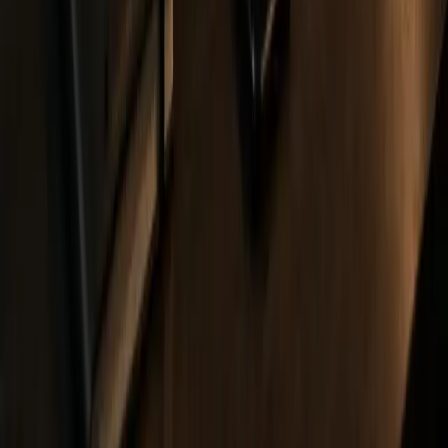
Servicii
Web Design & Dezvoltare
Magazine online
Aplicații CRM /
ERP
SEO & SEO AI
Companie
Despre noi
Portofoliu
Blog
Contact
Web design
Arad
București
Cluj-Napoca
Iași
Oradea
Sibiu
Timișoara
Contact
0735-785335
WhatsApp us
0357-445727
office@xhouse.ro
Str. I.C. Brătianu, nr. 3
Arad, România