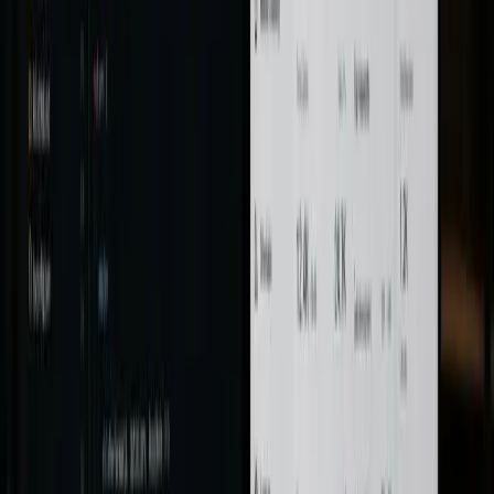
SEO care funcționează în 2025 și
mai
departe.
Construim strategie pe trei piloni: tehnic impecabil, conținut autoritar
și vizibilitate în AI search. Fiecare se susține pe celelalte.
SEO Tehnic complet
Audit 200+ puncte
Core Web Vitals
Structură URL & crawlabilitate
Canonical, hreflang, sitemap
Schema markup validat
Conținut Semantic & NLP