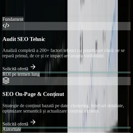
Ce poți comanda
Fundament
Audit SEO Tehnic
Analiză completă a 200+ factori tehnici cu prioritizare clară: ce se
repară primul, de ce și ce impact are asupra vizibilității.
Solicită ofertă
ROI pe termen lung
SEO On-Page & Conținut
Strategie de conținut bazată pe date: clustering, brief-uri detaliate,
optimizare semantică și actualizare conținut existent.
Solicită ofertă
Autoritate