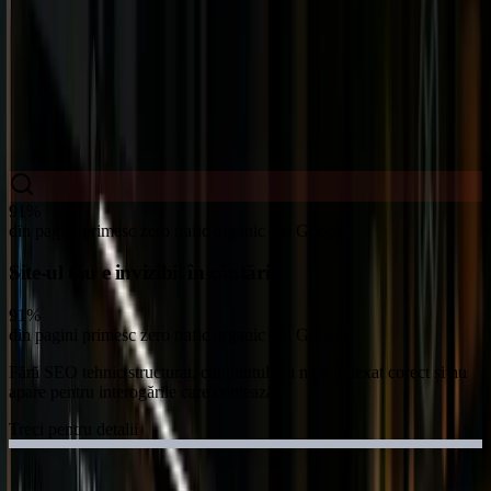
Realitatea SEO în piața românească
De ce eșuează 9 din 10 strategii SEO?
Nu e vorba de buget mic. E vorba de execuție greșită sau lipsă totală
de strategie.
91%
din pagini primesc zero trafic organic din Google
Site-ul tău e invizibil în căutări
91%
din pagini primesc zero trafic organic din Google
Fără SEO tehnic structurat, conținutul tău nu e indexat corect și nu
apare pentru interogările care contează.
Treci pentru detalii