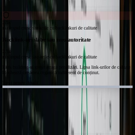
2.5x
mai rapid cresc site-urile cu backlinkuri de calitate
Backlink-uri slabe sau zero autoritate
2.5x
mai rapid cresc site-urile cu backlinkuri de calitate
Link building-ul greșit atrage penalizări. Lipsa link-urilor de calitate
blochează creșterea organică indiferent de conținut.
Treci pentru detalii