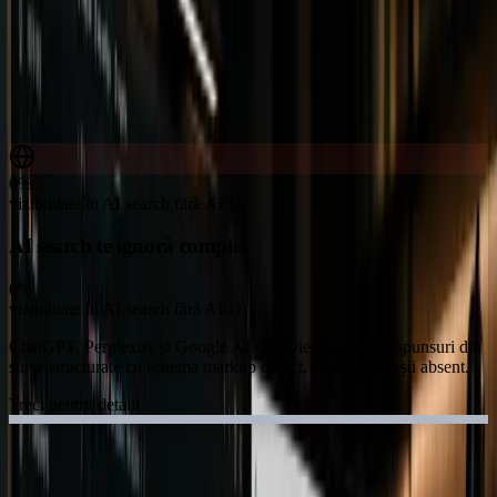
0%
vizibilitate în AI search fără AEO
AI search te ignoră complet
0%
vizibilitate în AI search fără AEO
ChatGPT, Perplexity și Google AI Overviews preiau răspunsuri din
surse structurate cu schema markup corect. Fără AEO, ești absent.
Treci pentru detalii