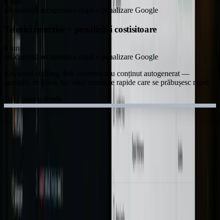
6 luni
cât durează recuperarea după o penalizare Google
Tehnici interzise = penalizări costisitoare
6 luni
cât durează recuperarea după o penalizare Google
Keyword stuffing, link schemes sau conținut autogenerat —
agențiile de black hat vând rezultate rapide care se prăbușesc rapid.
Treci pentru detalii
Trece cu mouse-ul sau atinge un card pentru explicația tehnică
Metodologie X-HOUSE